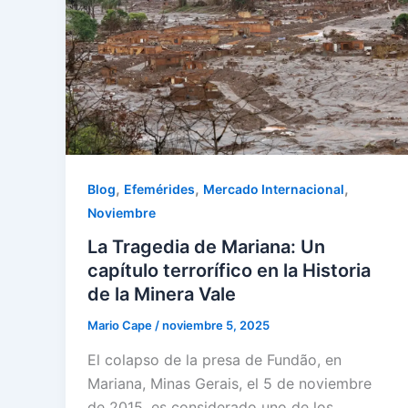
,
,
,
Blog
Efemérides
Mercado Internacional
Noviembre
La Tragedia de Mariana: Un
capítulo terrorífico en la Historia
de la Minera Vale
Mario Cape
/
noviembre 5, 2025
El colapso de la presa de Fundão, en
Mariana, Minas Gerais, el 5 de noviembre
de 2015, es considerado uno de los