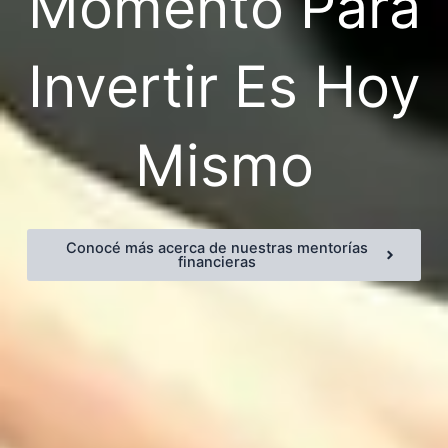
Momento Para
Invertir Es Hoy
Mismo
Conocé más acerca de nuestras mentorías
financieras