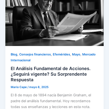
,
,
,
,
Blog
Consejos financieros
Efemérides
Mayo
Mercado
Internacional
El Análisis Fundamental de Acciones.
¿Seguirá vigente? Su Sorprendente
Respuesta
Mario Cape
/
mayo 8, 2025
El 8 de mayo de 1894 nacía Benjamin Graham, el
padre del análisis fundamental. Hoy recordamos
todas sus enseñanzas y lecciones en esta nota.