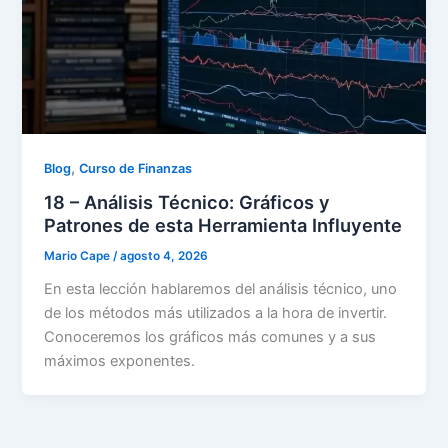
,
Blog
Curso de Finanzas
18 – Análisis Técnico: Gráficos y
Patrones de esta Herramienta Influyente
Mario Cape
/
agosto 4, 2026
En esta lección hablaremos del análisis técnico, uno
de los métodos más utilizados a la hora de invertir.
Conoceremos los gráficos más comunes y a sus
máximos exponentes.