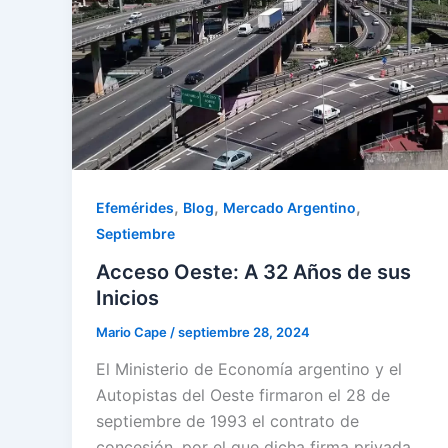
,
,
,
Efemérides
Blog
Mercado Argentino
Septiembre
Acceso Oeste: A 32 Años de sus
Inicios
Mario Cape
/
septiembre 28, 2024
El Ministerio de Economía argentino y el
Autopistas del Oeste firmaron el 28 de
septiembre de 1993 el contrato de
concesión, por el que dicha firma privada