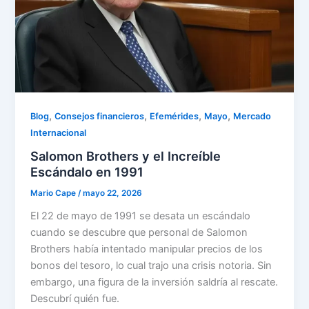
,
,
,
,
Blog
Consejos financieros
Efemérides
Mayo
Mercado
Internacional
Salomon Brothers y el Increíble
Escándalo en 1991
Mario Cape
/
mayo 22, 2026
El 22 de mayo de 1991 se desata un escándalo
cuando se descubre que personal de Salomon
Brothers había intentado manipular precios de los
bonos del tesoro, lo cual trajo una crisis notoria. Sin
embargo, una figura de la inversión saldría al rescate.
Descubrí quién fue.