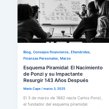
,
,
,
Blog
Consejos financieros
Efemérides
,
Finanzas Personales
Marzo
Esquema Piramidal: El Nacimiento
de Ponzi y su Impactante
Resurgir 143 Años Después
Mario Cape
/
marzo 3, 2025
El 3 de marzo de 1882 nacía Carlos Ponzi,
el fundador del esquema piramidal.