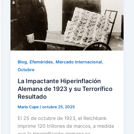
,
,
,
Blog
Efemérides
Mercado Internacional
Octubre
La Impactante Hiperinflación
Alemana de 1923 y su Terrorífico
Resultado
Mario Cape
/
octubre 25, 2025
El 25 de octubre de 1923, el Reichbank
imprime 120 trillones de marcos, a medida
que la hiperinflación alemana se