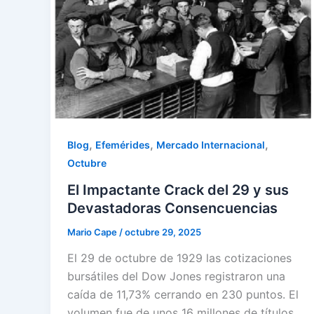
,
,
,
Blog
Efemérides
Mercado Internacional
Octubre
El Impactante Crack del 29 y sus
Devastadoras Consencuencias
Mario Cape
/
octubre 29, 2025
El 29 de octubre de 1929 las cotizaciones
bursátiles del Dow Jones registraron una
caída de 11,73% cerrando en 230 puntos. El
volumen fue de unos 16 millones de títulos,