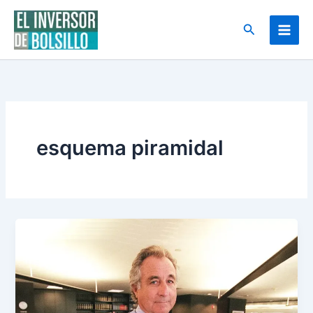
Ir
al
Buscar
contenido
esquema piramidal