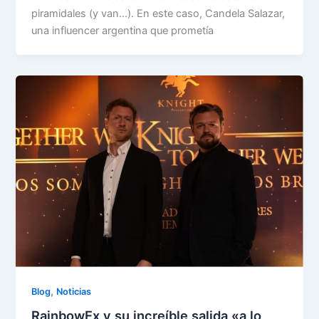
piramidales (y van…). En este caso, Candela Salazar,
una influencer argentina que prometía
,
Blog
Noticias
RainbowEx y su increíble salida «a lo