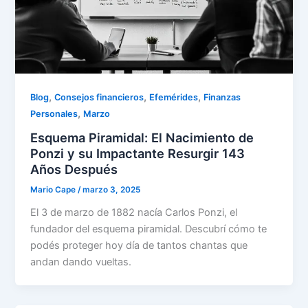
,
,
,
Blog
Consejos financieros
Efemérides
Finanzas
,
Personales
Marzo
Esquema Piramidal: El Nacimiento de
Ponzi y su Impactante Resurgir 143
Años Después
Mario Cape
/
marzo 3, 2025
El 3 de marzo de 1882 nacía Carlos Ponzi, el
fundador del esquema piramidal. Descubrí cómo te
podés proteger hoy día de tantos chantas que
andan dando vueltas.