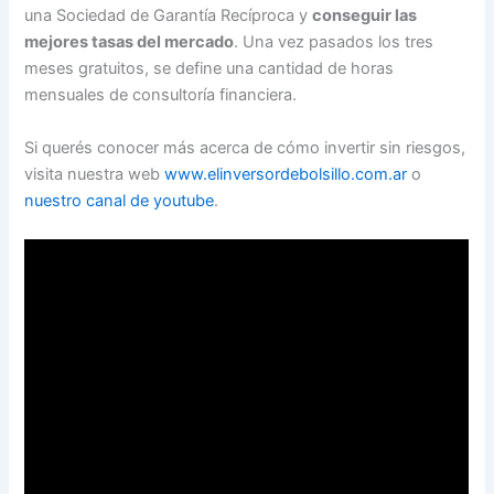
una Sociedad de Garantía Recíproca y
conseguir las
mejores tasas del mercado
. Una vez pasados los tres
meses gratuitos, se define una cantidad de horas
mensuales de consultoría financiera.
Si querés conocer más acerca de cómo invertir sin riesgos,
visita nuestra web
www.elinversordebolsillo.com.ar
o
nuestro canal de youtube
.