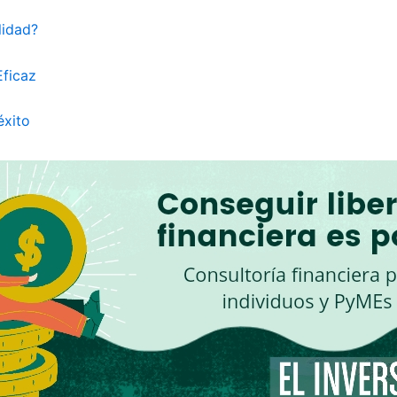
lidad?
Eficaz
éxito