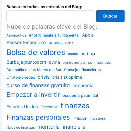
Buscar en todas las entradas del Blog:
Buscar
Nube de palabras clave del Blog:
Apple
ahorro
analisis fundamental
Aeronáutica
Asesor Financiero
bancos
Bolsa
Bolsa de valores
burbuja
bonos
Burbuja puntocom
byma
commodities
charles munger
Compañía de los Mares del Sur
Consejos financieros
crisis
crisis subprime
Criptomonedas
curso de finanzas gratuito
economía
Empezar a invertir
esquema piramidal
finanzas
Estados Unidos
Facebook
Finanzas personales
inflación
inglaterra
mentoría financiera
libros de finanzas