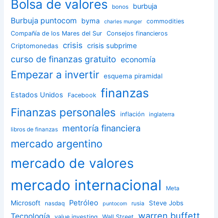
Bolsa de valores
burbuja
bonos
Burbuja puntocom
byma
commodities
charles munger
Compañía de los Mares del Sur
Consejos financieros
crisis
crisis subprime
Criptomonedas
curso de finanzas gratuito
economía
Empezar a invertir
esquema piramidal
finanzas
Estados Unidos
Facebook
Finanzas personales
inflación
inglaterra
mentoría financiera
libros de finanzas
mercado argentino
mercado de valores
mercado internacional
Meta
Petróleo
Microsoft
Steve Jobs
nasdaq
rusia
puntocom
warren buffett
Tecnología
value investing
Wall Street