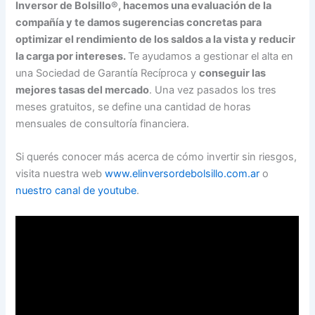
Inversor de Bolsillo®, hacemos una evaluación de la
compañía y te damos sugerencias concretas para
optimizar el rendimiento de los saldos a la vista y reducir
la carga por intereses.
Te ayudamos a gestionar el alta en
una Sociedad de Garantía Recíproca y
conseguir las
mejores tasas del mercado
. Una vez pasados los tres
meses gratuitos, se define una cantidad de horas
mensuales de consultoría financiera.
Si querés conocer más acerca de cómo invertir sin riesgos,
visita nuestra web
www.elinversordebolsillo.com.ar
o
nuestro canal de youtube
.