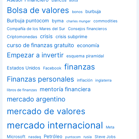
Bolsa
Bolsa de valores
burbuja
bonos
Burbuja puntocom
byma
commodities
charles munger
Compañía de los Mares del Sur
Consejos financieros
crisis
crisis subprime
Criptomonedas
curso de finanzas gratuito
economía
Empezar a invertir
esquema piramidal
finanzas
Estados Unidos
Facebook
Finanzas personales
inflación
inglaterra
mentoría financiera
libros de finanzas
mercado argentino
mercado de valores
mercado internacional
Meta
Petróleo
Microsoft
Steve Jobs
nasdaq
rusia
puntocom