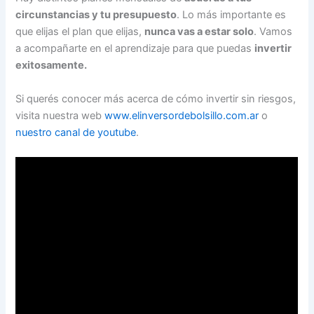
circunstancias y tu presupuesto
. Lo más importante es
que elijas el plan que elijas,
nunca vas a estar solo
. Vamos
a acompañarte en el aprendizaje para que puedas
invertir
exitosamente.
Si querés conocer más acerca de cómo invertir sin riesgos,
visita nuestra web
www.elinversordebolsillo.com.ar
o
nuestro canal de youtube
.