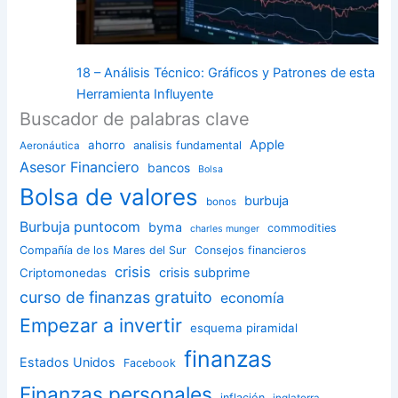
18 – Análisis Técnico: Gráficos y Patrones de esta
Herramienta Influyente
Buscador de palabras clave
Apple
ahorro
analisis fundamental
Aeronáutica
Asesor Financiero
bancos
Bolsa
Bolsa de valores
burbuja
bonos
Burbuja puntocom
byma
commodities
charles munger
Compañía de los Mares del Sur
Consejos financieros
crisis
crisis subprime
Criptomonedas
curso de finanzas gratuito
economía
Empezar a invertir
esquema piramidal
finanzas
Estados Unidos
Facebook
Finanzas personales
inflación
inglaterra