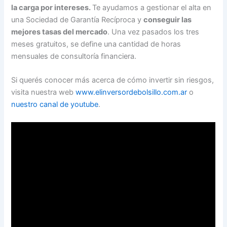
la carga por intereses.
Te ayudamos a gestionar el alta en
una Sociedad de Garantía Recíproca y
conseguir las
mejores tasas del mercado
. Una vez pasados los tres
meses gratuitos, se define una cantidad de horas
mensuales de consultoría financiera.
Si querés conocer más acerca de cómo invertir sin riesgos,
visita nuestra web
www.elinversordebolsillo.com.ar
o
nuestro canal de youtube
.