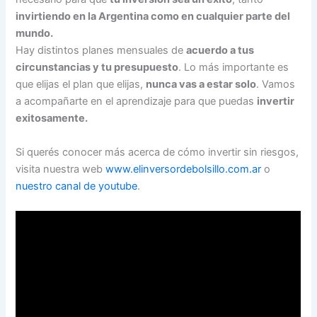
invirtiendo en la Argentina como en cualquier parte del
mundo.
Hay distintos planes mensuales de
acuerdo a tus
circunstancias y tu presupuesto
. Lo más importante es
que elijas el plan que elijas,
nunca vas a estar solo
. Vamos
a acompañarte en el aprendizaje para que puedas
invertir
exitosamente.
Si querés conocer más acerca de cómo invertir sin riesgos,
visita nuestra web
www.elinversordebolsillo.com.ar
o
nuestro canal de youtube
.