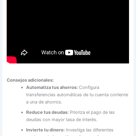
Consejos adicionales:
Automatiza tus ahorros:
Configura
transferencias automáticas de tu cuenta corriente
a una de ahorros.
Reduce tus deudas:
Prioriza el pago de las
deudas con mayor tasa de interés.
Invierte tu dinero:
Investiga las diferentes