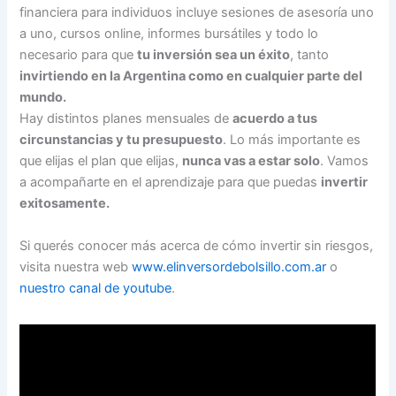
financiera para individuos incluye sesiones de asesoría uno
a uno, cursos online, informes bursátiles y todo lo
necesario para que
tu inversión sea un éxito
, tanto
invirtiendo en la Argentina como en cualquier parte del
mundo.
Hay distintos planes mensuales de
acuerdo a tus
circunstancias y tu presupuesto
. Lo más importante es
que elijas el plan que elijas,
nunca vas a estar solo
. Vamos
a acompañarte en el aprendizaje para que puedas
invertir
exitosamente.
Si querés conocer más acerca de cómo invertir sin riesgos,
visita nuestra web
www.elinversordebolsillo.com.ar
o
nuestro canal de youtube
.