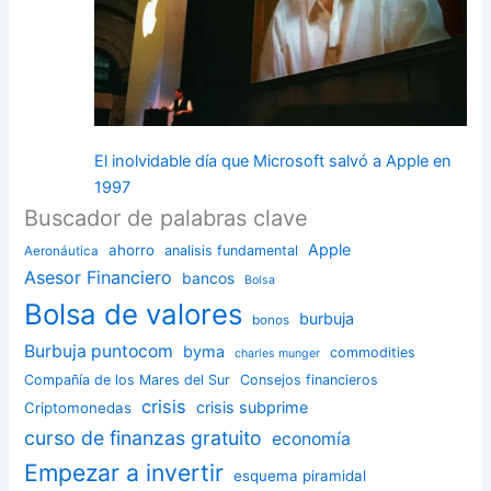
El inolvidable día que Microsoft salvó a Apple en
1997
Buscador de palabras clave
Apple
ahorro
analisis fundamental
Aeronáutica
Asesor Financiero
bancos
Bolsa
Bolsa de valores
burbuja
bonos
Burbuja puntocom
byma
commodities
charles munger
Compañía de los Mares del Sur
Consejos financieros
crisis
crisis subprime
Criptomonedas
curso de finanzas gratuito
economía
Empezar a invertir
esquema piramidal